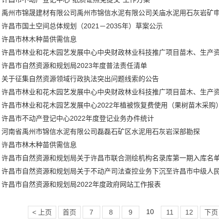
禹州市锦晟建材有限公司禹州市锦信水泥有限公司关庙水泥用石灰岩矿
许昌市国土空间总体规划（2021－2035年）草案公示
许昌市林木种苗供需信息
许昌市自然资源和规划局2023年度普法责任清单
关于征集自然资源领域行政执法突出问题线索的公告
许昌市林业和花木园艺发展中心中央财政林业科技推广项目苗木、生产
许昌市林业和花木园艺发展中心2022年植被恢复费使用（果树苗木采购
许昌市不动产登记中心2022年度登记业务办件统计
河南省禹州市锦信水泥有限公司磊磊石矿区水泥用石灰岩深部勘探
许昌市林木种苗供需信息
许昌市自然资源和规划局关于许昌市联合测绘机构名录库第一期入库名
许昌市自然资源和规划局关于不动产司法查控业务下沉至许昌市中级人
许昌市自然资源和规划局2022年度政府网站工作报表
10
< 上页
首页
7
8
9
11
12
下页 