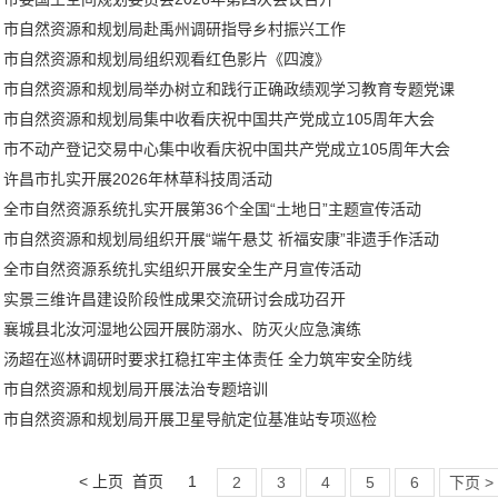
市自然资源和规划局赴禹州调研指导乡村振兴工作
市自然资源和规划局组织观看红色影片《四渡》
市自然资源和规划局举办树立和践行正确政绩观学习教育专题党课
市自然资源和规划局集中收看庆祝中国共产党成立105周年大会
市不动产登记交易中心集中收看庆祝中国共产党成立105周年大会
许昌市扎实开展2026年林草科技周活动
全市自然资源系统扎实开展第36个全国“土地日”主题宣传活动
市自然资源和规划局组织开展“端午悬艾 祈福安康”非遗手作活动
全市自然资源系统扎实组织开展安全生产月宣传活动
实景三维许昌建设阶段性成果交流研讨会成功召开
襄城县北汝河湿地公园开展防溺水、防灭火应急演练
汤超在巡林调研时要求扛稳扛牢主体责任 全力筑牢安全防线
市自然资源和规划局开展法治专题培训
市自然资源和规划局开展卫星导航定位基准站专项巡检
< 上页
首页
1
2
3
4
5
6
下页 >