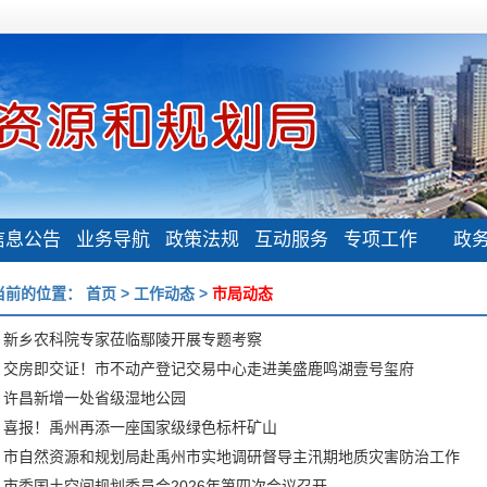
信息公告
业务导航
政策法规
互动服务
专项工作
政
当前的位置：
首页
>
工作动态
>
市局动态
新乡农科院专家莅临鄢陵开展专题考察
交房即交证！市不动产登记交易中心走进美盛鹿鸣湖壹号玺府
许昌新增一处省级湿地公园
喜报！禹州再添一座国家级绿色标杆矿山
市自然资源和规划局赴禹州市实地调研督导主汛期地质灾害防治工作
市委国土空间规划委员会2026年第四次会议召开